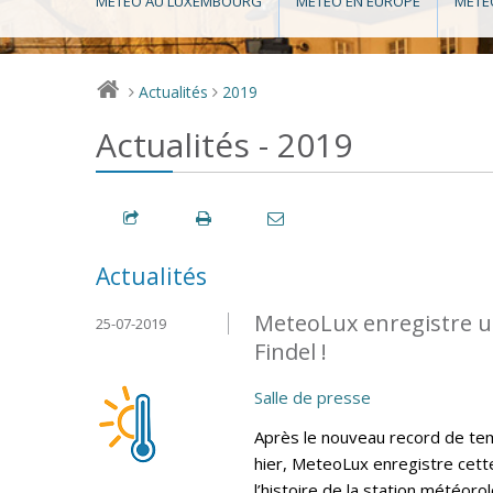
MÉTÉO AU LUXEMBOURG
MÉTÉO EN EUROPE
MÉTÉ
Actualités
2019
>
>
Actualités - 2019
Actualités
MeteoLux enregistre u
25-07-2019
Findel !
Salle de presse
Après le nouveau record de tem
hier, MeteoLux enregistre cett
l’histoire de la station météoro