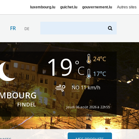
luxembourg.lu
guichet.lu
gouvernement.lu
Autres sites
FR
DE
19
24
°C
17
°C
NO
11
km/h
EMBOURG
FINDEL
Jeudi 06 août 2026 à 22h55
MES PRODUITS