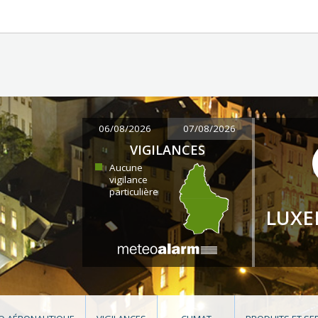
06/08/2026
07/08/2026
VIGILANCES
Aucune
vigilance
particulière
LUX