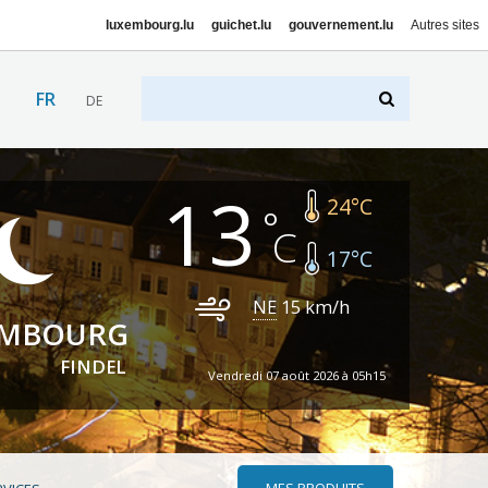
luxembourg.lu
guichet.lu
gouvernement.lu
Autres sites
FR
DE
13
24
°C
17
°C
NE
15
km/h
EMBOURG
FINDEL
Vendredi 07 août 2026 à 05h15
MES PRODUITS