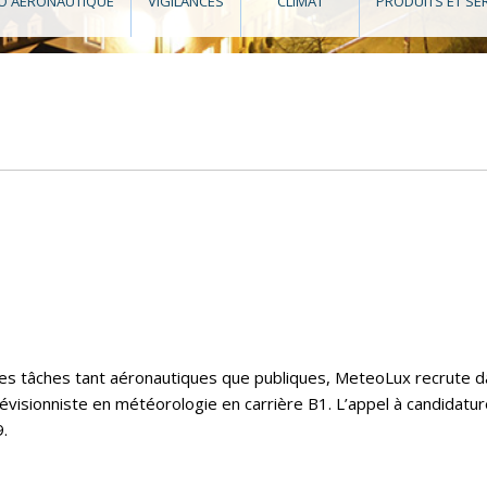
O AÉRONAUTIQUE
VIGILANCES
CLIMAT
PRODUITS ET SE
e ses tâches tant aéronautiques que publiques, MeteoLux recrute 
évisionniste en météorologie en carrière B1. L’appel à candidatu
.