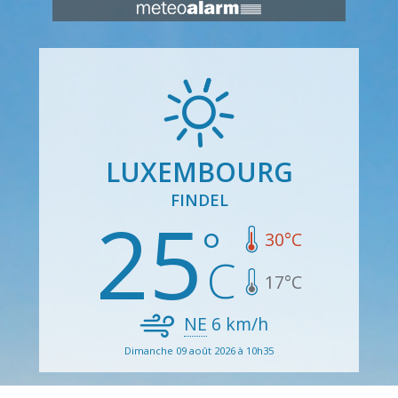
LUXEMBOURG
FINDEL
25
30
°C
17
°C
NE
6
km/h
Dimanche 09 août 2026 à 10h35