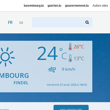
luxembourg.lu
guichet.lu
gouvernement.lu
Autres sites
FR
DE
24
26
°C
13
°C
9
km/h
EMBOURG
FINDEL
Vendredi 07 août 2026 à 18h55
MES PRODUITS