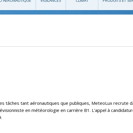
O AÉRONAUTIQUE
VIGILANCES
CLIMAT
PRODUITS ET SE
e ses tâches tant aéronautiques que publiques, MeteoLux recrute 
évisionniste en météorologie en carrière B1. L’appel à candidatu
.