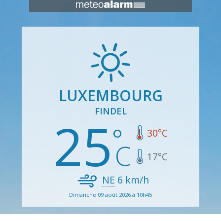
LUXEMBOURG
FINDEL
25
30
°C
17
°C
NE
6
km/h
Dimanche 09 août 2026 à 10h45