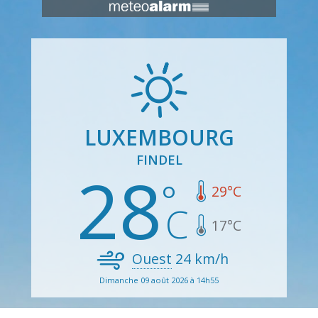
LUXEMBOURG
FINDEL
28
29
°C
17
°C
Ouest
24
km/h
Dimanche 09 août 2026 à 14h55