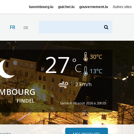
luxembourg.lu
guichet.lu
gouvernement.lu
Autres sites
FR
DE
27
30
°C
13
°C
2
km/h
EMBOURG
FINDEL
Samedi 08 août 2026 à 20h55
MES PRODUITS