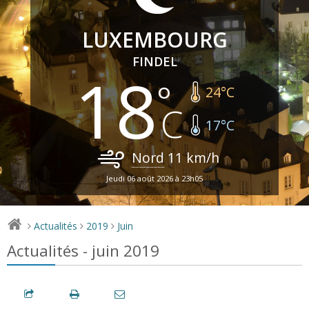
LUXEMBOURG
FINDEL
18
24
°C
17
°C
Nord
11
km/h
Jeudi 06 août 2026 à 23h05
Actualités
2019
Juin
>
>
>
Actualités - juin 2019