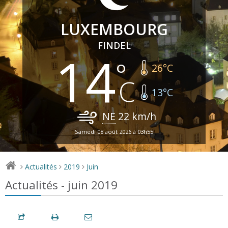
LUXEMBOURG
FINDEL
14
26
°C
13
°C
NE
22
km/h
Samedi 08 août 2026 à 03h55
Actualités
2019
Juin
>
>
>
Actualités - juin 2019