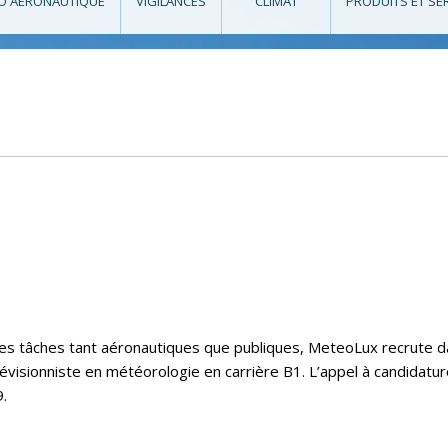
O AÉRONAUTIQUE
VIGILANCES
CLIMAT
PRODUITS ET SE
e ses tâches tant aéronautiques que publiques, MeteoLux recrute 
évisionniste en météorologie en carrière B1. L’appel à candidatu
.