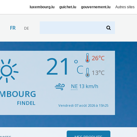
luxembourg.lu
guichet.lu
gouvernement.lu
Autres sites
FR
DE
21
26
°C
13
°C
NE
13
km/h
EMBOURG
FINDEL
Vendredi 07 août 2026 à 15h25
MES PRODUITS