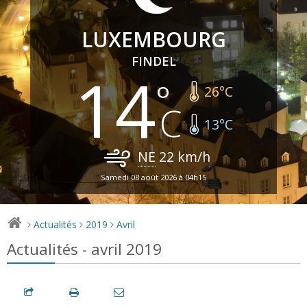
LUXEMBOURG
FINDEL
14
26
°C
13
°C
NE
22
km/h
Samedi 08 août 2026 à 04h15
Actualités
2019
Avril
>
>
>
Actualités - avril 2019