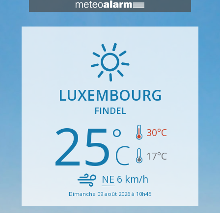
LUXEMBOURG
FINDEL
25
30
°C
17
°C
NE
6
km/h
Dimanche 09 août 2026 à 10h45