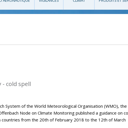
O AÉRONAUTIQUE
VIGILANCES
CLIMAT
PRODUITS ET SE
- cold spell
tch System of the World Meteorological Organisation (WMO), the
Offenbach Node on Climate Monitoring published a guidance on co
n countries from the 20th of February 2018 to the 12th of March