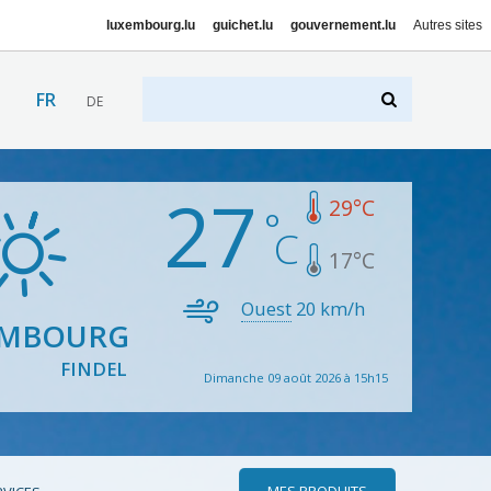
luxembourg.lu
guichet.lu
gouvernement.lu
Autres sites
FR
DE
27
29
°C
17
°C
Ouest
20
km/h
EMBOURG
FINDEL
Dimanche 09 août 2026 à 15h15
MES PRODUITS