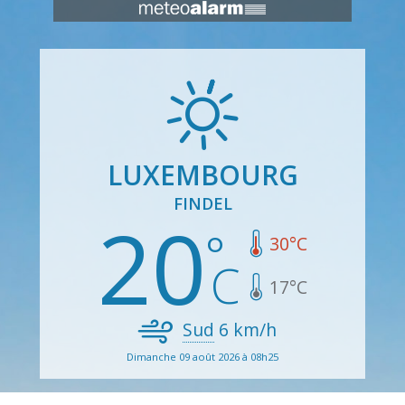
LUXEMBOURG
FINDEL
20
30
°C
17
°C
Sud
6
km/h
Dimanche 09 août 2026 à 08h25