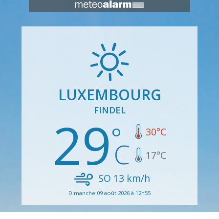
LUXEMBOURG
FINDEL
29
30
°C
17
°C
SO
13
km/h
Dimanche 09 août 2026 à 12h55