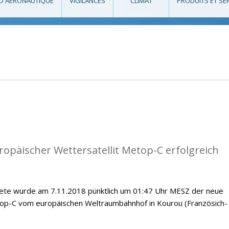
O AÉRONAUTIQUE
VIGILANCES
CLIMAT
PRODUITS ET SE
opäischer Wettersatellit Metop-C erfolgreich
kete wurde am 7.11.2018 pünktlich um 01:47 Uhr MESZ der neue
top-C vom europäischen Weltraumbahnhof in Kourou (Französich-