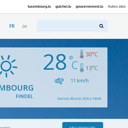
luxembourg.lu
guichet.lu
gouvernement.lu
Autres sites
FR
DE
28
30
°C
13
°C
11
km/h
EMBOURG
FINDEL
Samedi 08 août 2026 à 16h46
MES PRODUITS