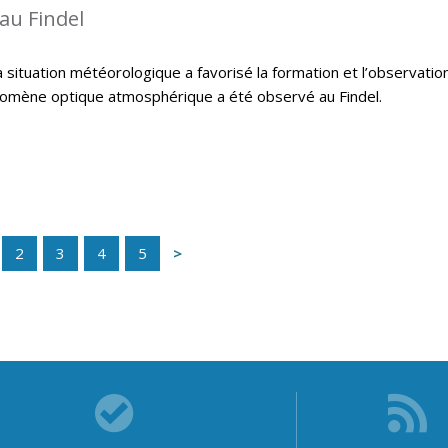
au Findel
 situation météorologique a favorisé la formation et l’observatio
hénomène optique atmosphérique a été observé au Findel.
2
3
4
5