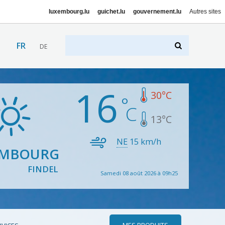
luxembourg.lu
guichet.lu
gouvernement.lu
Autres sites
FR
DE
16
30
°C
13
°C
NE
15
km/h
EMBOURG
FINDEL
Samedi 08 août 2026 à 09h25
MES PRODUITS