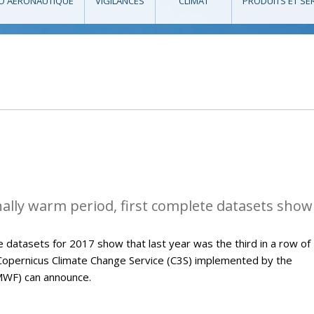
O AÉRONAUTIQUE
VIGILANCES
CLIMAT
PRODUITS ET SE
ally warm period, first complete datasets show
 datasets for 2017 show that last year was the third in a row of
Copernicus Climate Change Service (C3S) implemented by the
WF) can announce.