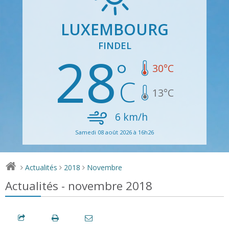
LUXEMBOURG
FINDEL
28
30
°C
13
°C
6
km/h
Samedi 08 août 2026 à 16h26
Actualités
2018
Novembre
>
>
>
Actualités - novembre 2018