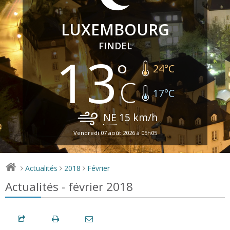
LUXEMBOURG
FINDEL
13
24
°C
17
°C
NE
15
km/h
Vendredi 07 août 2026 à 05h05
Actualités
2018
Février
>
>
>
Actualités - février 2018