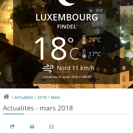
LUXEMBOURG
FINDEL
18
24
°C
17
°C
Nord
11
km/h
Vendredi 07 août 2026 à 00h26
Actualités
2018
Mars
>
>
>
Actualités - mars 2018