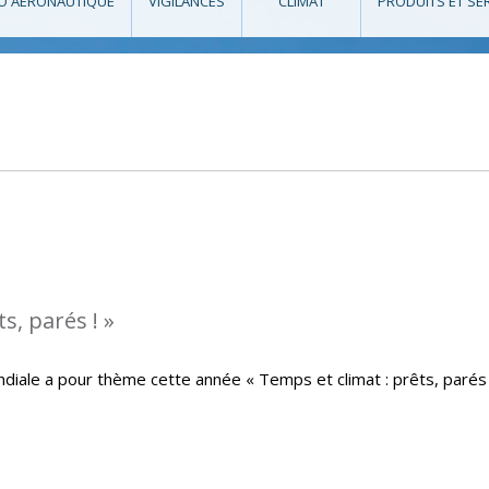
O AÉRONAUTIQUE
VIGILANCES
CLIMAT
PRODUITS ET SE
s, parés ! »
iale a pour thème cette année « Temps et climat : prêts, parés 