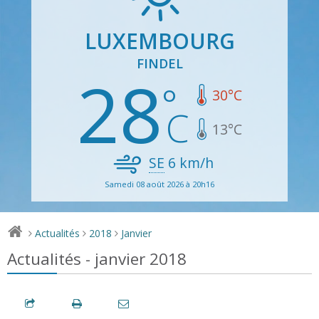
LUXEMBOURG
FINDEL
28
30
°C
13
°C
SE
6
km/h
Samedi 08 août 2026 à 20h16
Actualités
2018
Janvier
>
>
>
Actualités - janvier 2018