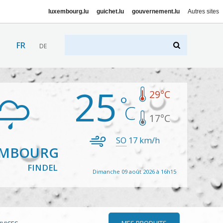
luxembourg.lu
guichet.lu
gouvernement.lu
Autres sites
FR
DE
25
29
°C
17
°C
SO
17
km/h
EMBOURG
FINDEL
Dimanche 09 août 2026 à 16h15
MES PRODUITS