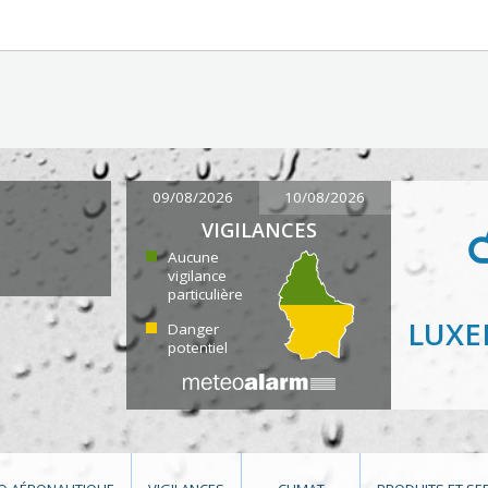
09/08/2026
10/08/2026
VIGILANCES
Aucune
vigilance
particulière
LUX
Danger
potentiel