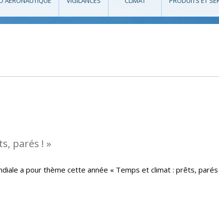
O AÉRONAUTIQUE
VIGILANCES
CLIMAT
PRODUITS ET SE
s, parés ! »
iale a pour thème cette année « Temps et climat : prêts, parés 