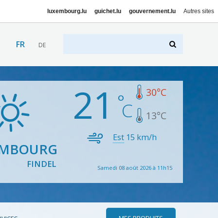
luxembourg.lu
guichet.lu
gouvernement.lu
Autres sites
FR
DE
21
30
°C
13
°C
Est
15
km/h
EMBOURG
FINDEL
Samedi 08 août 2026 à 11h15
MES PRODUITS