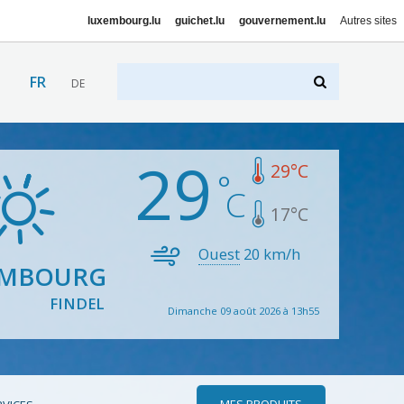
luxembourg.lu
guichet.lu
gouvernement.lu
Autres sites
FR
DE
29
29
°C
17
°C
Ouest
20
km/h
EMBOURG
FINDEL
Dimanche 09 août 2026 à 13h55
MES PRODUITS