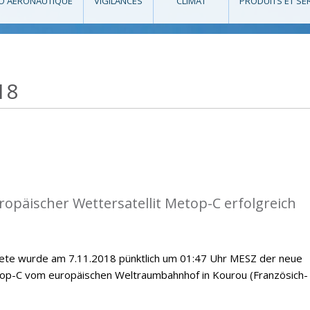
O AÉRONAUTIQUE
VIGILANCES
CLIMAT
PRODUITS ET SE
18
opäischer Wettersatellit Metop-C erfolgreich
kete wurde am 7.11.2018 pünktlich um 01:47 Uhr MESZ der neue
top-C vom europäischen Weltraumbahnhof in Kourou (Französich-