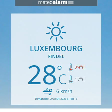
LUXEMBOURG
FINDEL
28
29
°C
17
°C
6
km/h
Dimanche 09 août 2026 à 18h15