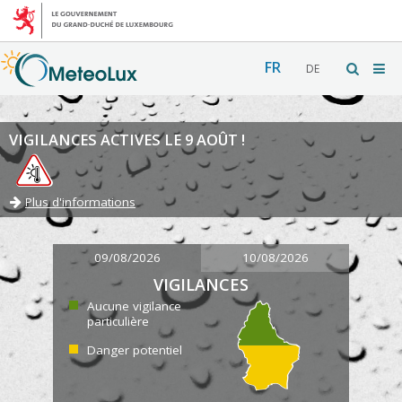
FR
DE
VIGILANCES ACTIVES LE 9 AOÛT !
Plus d'informations
09/08/2026
10/08/2026
VIGILANCES
Aucune vigilance
particulière
Danger potentiel