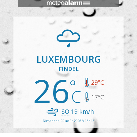
LUXEMBOURG
FINDEL
26
29
°C
17
°C
SO
19
km/h
Dimanche 09 août 2026 à 15h45