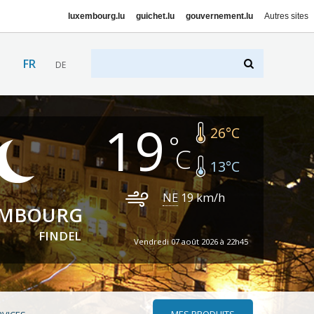
luxembourg.lu
guichet.lu
gouvernement.lu
Autres sites
FR
DE
19
26
°C
13
°C
NE
19
km/h
EMBOURG
FINDEL
Vendredi 07 août 2026 à 22h45
MES PRODUITS