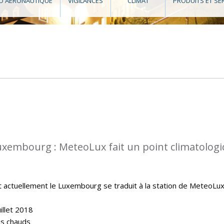
O AÉRONAUTIQUE
VIGILANCES
CLIMAT
PRODUITS ET SE
uxembourg : MeteoLux fait un point climatolog
t actuellement le Luxembourg se traduit à la station de MeteoLu
illet 2018
lus chauds