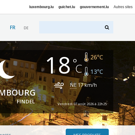
luxembourg.lu
guichet.lu
gouvernement.lu
Autres sites
FR
DE
18
26
°C
13
°C
NE
17
km/h
EMBOURG
FINDEL
Vendredi 07 août 2026 à 22h25
MES PRODUITS