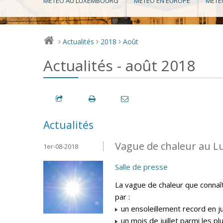
MÉTÉO AU LUXEMBOURG
MÉTÉO EN EUROPE
MÉTÉ
Actualités
2018
Août
>
>
>
Actualités - août 2018
Actualités
Vague de chaleur au L
1er-08-2018
Salle de presse
La vague de chaleur que connaî
par :
un ensoleillement record en ju
un mois de juillet parmi les p