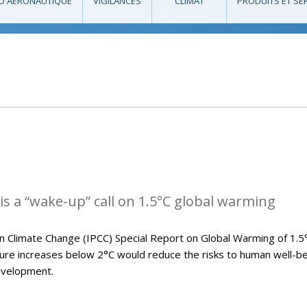
O AÉRONAUTIQUE
VIGILANCES
CLIMAT
PRODUITS ET SE
is a “wake-up” call on 1.5°C global warming
 Climate Change (IPCC) Special Report on Global Warming of 1.5
e increases below 2°C would reduce the risks to human well-be
evelopment.