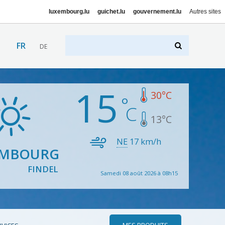
luxembourg.lu
guichet.lu
gouvernement.lu
Autres sites
FR
DE
15
30
°C
13
°C
NE
17
km/h
EMBOURG
FINDEL
Samedi 08 août 2026 à 08h15
MES PRODUITS