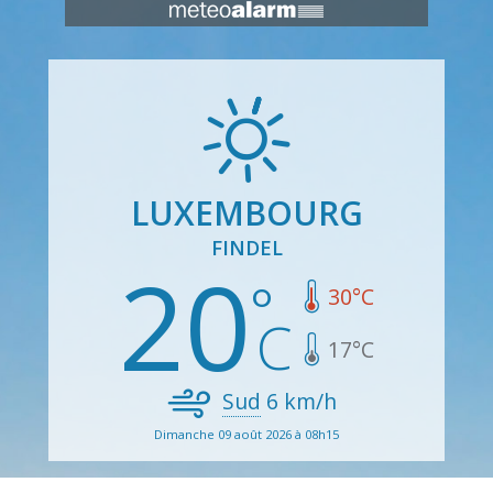
LUXEMBOURG
FINDEL
20
30
°C
17
°C
Sud
6
km/h
Dimanche 09 août 2026 à 08h15