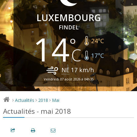
LUXEMBOURG
FINDEL
14
24
°C
17
°C
NE
17
km/h
Vendredi 07 août 2026 à 04h35
Actualités
2018
Mai
>
>
>
Actualités - mai 2018