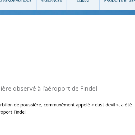
O AÉRONAUTIQUE
VIGILANCES
CLIMAT
PRODUITS ET SE
ière observé à l’aéroport de Findel
ourbillon de poussière, communément appelé « dust devil », a été
oport Findel.