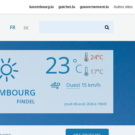
luxembourg.lu
guichet.lu
gouvernement.lu
Autres sites
FR
DE
23
24
°C
17
°C
Ouest
15
km/h
EMBOURG
FINDEL
Jeudi 06 août 2026 à 19h05
MES PRODUITS