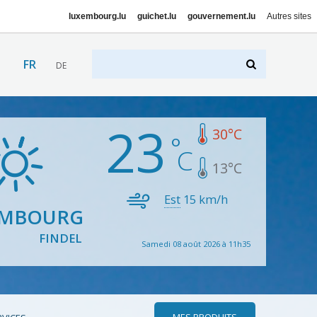
luxembourg.lu
guichet.lu
gouvernement.lu
Autres sites
FR
DE
23
30
°C
13
°C
Est
15
km/h
EMBOURG
FINDEL
Samedi 08 août 2026 à 11h35
MES PRODUITS