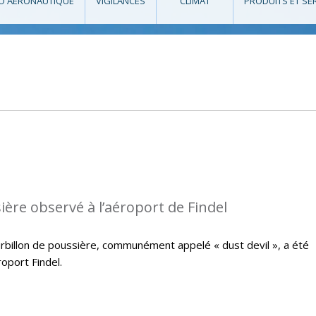
O AÉRONAUTIQUE
VIGILANCES
CLIMAT
PRODUITS ET SE
ière observé à l’aéroport de Findel
ourbillon de poussière, communément appelé « dust devil », a été
oport Findel.