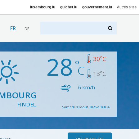
luxembourg.lu
guichet.lu
gouvernement.lu
Autres sites
FR
DE
28
30
°C
13
°C
6
km/h
EMBOURG
FINDEL
Samedi 08 août 2026 à 16h26
MES PRODUITS