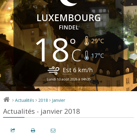
LUXEMBOURG
FINDEL
18
29
°C
17
°C
Est
6
km/h
Lundi 10 août 2026 à 04h35
Actualités
2018
Janvier
>
>
>
Actualités - janvier 2018