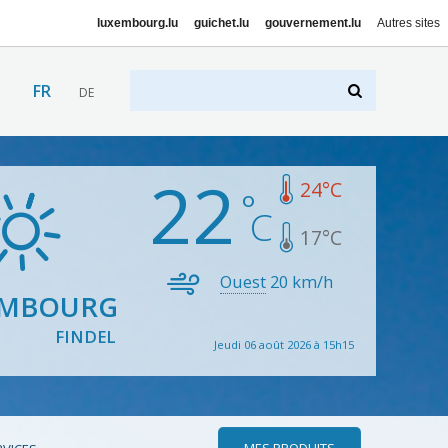
luxembourg.lu
guichet.lu
gouvernement.lu
Autres sites
FR
DE
22
24
°C
17
°C
Ouest
20
km/h
EMBOURG
FINDEL
Jeudi 06 août 2026 à 15h15
MES PRODUITS