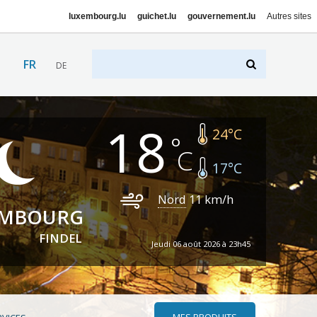
luxembourg.lu
guichet.lu
gouvernement.lu
Autres sites
FR
DE
18
24
°C
17
°C
Nord
11
km/h
EMBOURG
FINDEL
Jeudi 06 août 2026 à 23h45
MES PRODUITS