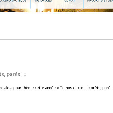
O AÉRONAUTIQUE
VIGILANCES
CLIMAT
PRODUITS ET SE
s, parés ! »
iale a pour thème cette année « Temps et climat : prêts, parés 