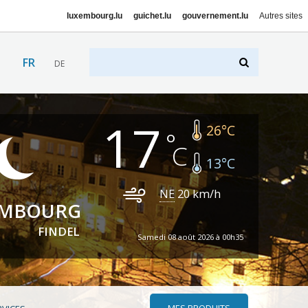
luxembourg.lu
guichet.lu
gouvernement.lu
Autres sites
FR
DE
17
26
°C
13
°C
NE
20
km/h
EMBOURG
FINDEL
Samedi 08 août 2026 à 00h35
MES PRODUITS