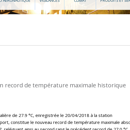
O AÉRONAUTIQUE
VIGILANCES
CLIMAT
PRODUITS ET SE
n record de température maximale historique
lière de 27.9 °C, enregistrée le 20/04/2018 à la station
port, constitue le nouveau record de température maximale abs
7, reléguant ainsi au second rang le précédent record de 27.0 °C