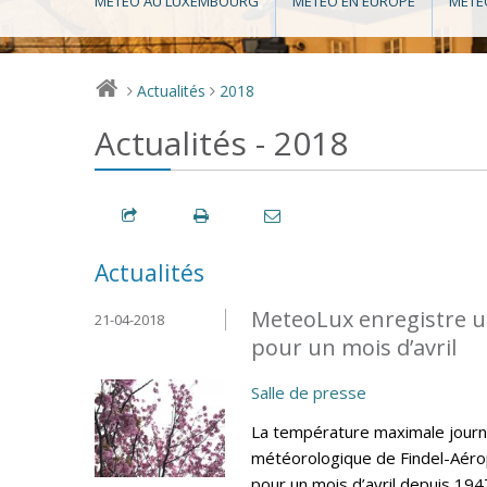
MÉTÉO AU LUXEMBOURG
MÉTÉO EN EUROPE
MÉTÉ
Actualités
2018
>
>
Actualités - 2018
Actualités
MeteoLux enregistre u
21-04-2018
pour un mois d’avril
Salle de presse
La température maximale journa
météorologique de Findel-Aéro
pour un mois d’avril depuis 194