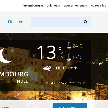
luxembourg.lu
guichet.lu
gouvernement.lu
Autres sites
FR
DE
13
24
°C
17
°C
NE
15
km/h
EMBOURG
FINDEL
Vendredi 07 août 2026 à 05h25
MES PRODUITS