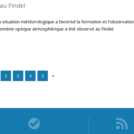
au Findel
 situation météorologique a favorisé la formation et l’observatio
hénomène optique atmosphérique a été observé au Findel.
2
3
4
5