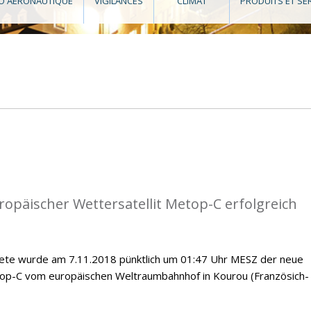
O AÉRONAUTIQUE
VIGILANCES
CLIMAT
PRODUITS ET SE
opäischer Wettersatellit Metop-C erfolgreich
kete wurde am 7.11.2018 pünktlich um 01:47 Uhr MESZ der neue
top-C vom europäischen Weltraumbahnhof in Kourou (Französich-