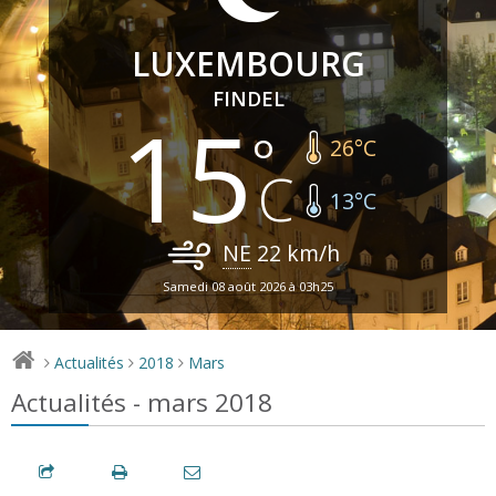
LUXEMBOURG
FINDEL
15
26
°C
13
°C
NE
22
km/h
Samedi 08 août 2026 à 03h25
Actualités
2018
Mars
>
>
>
Actualités - mars 2018