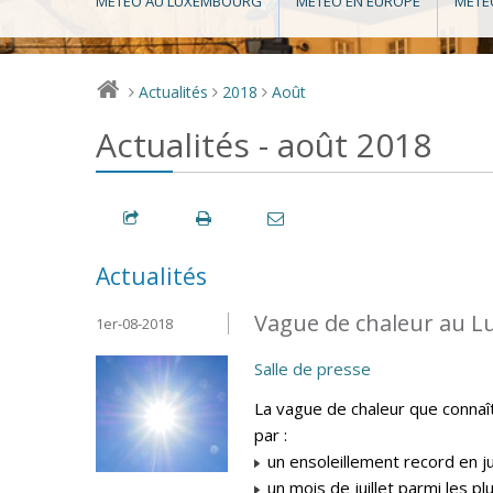
MÉTÉO AU LUXEMBOURG
MÉTÉO EN EUROPE
MÉTÉ
Actualités
2018
Août
>
>
>
Actualités - août 2018
Actualités
Vague de chaleur au L
1er-08-2018
Salle de presse
La vague de chaleur que connaî
par :
un ensoleillement record en ju
un mois de juillet parmi les p