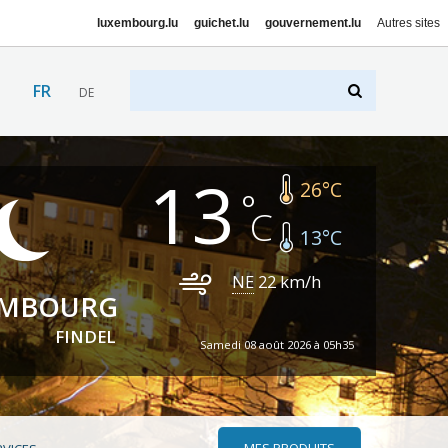
luxembourg.lu
guichet.lu
gouvernement.lu
Autres sites
FR
DE
13
26
°C
13
°C
NE
22
km/h
EMBOURG
FINDEL
Samedi 08 août 2026 à 05h35
MES PRODUITS