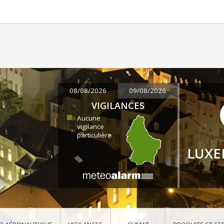
08/08/2026
09/08/2026
VIGILANCES
Aucune
vigilance
particulière
LUX