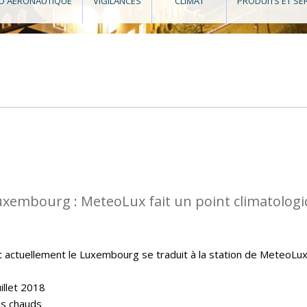
O AÉRONAUTIQUE
VIGILANCES
CLIMAT
PRODUITS ET SE
uxembourg : MeteoLux fait un point climatolog
t actuellement le Luxembourg se traduit à la station de MeteoLu
illet 2018
lus chauds