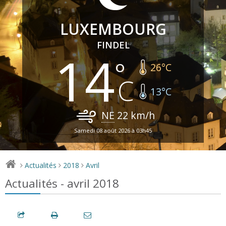
LUXEMBOURG
FINDEL
14
26
°C
13
°C
NE
22
km/h
Samedi 08 août 2026 à 03h45
Actualités
2018
Avril
>
>
>
Actualités - avril 2018