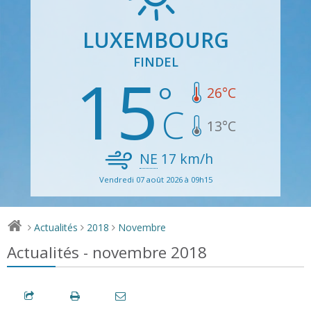
LUXEMBOURG
FINDEL
15
26
°C
13
°C
NE
17
km/h
Vendredi 07 août 2026 à 09h15
Actualités
2018
Novembre
>
>
>
Actualités - novembre 2018