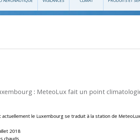
O AÉRONAUTIQUE
VIGILANCES
CLIMAT
PRODUITS ET SE
uxembourg : MeteoLux fait un point climatolog
t actuellement le Luxembourg se traduit à la station de MeteoLu
illet 2018
lus chauds