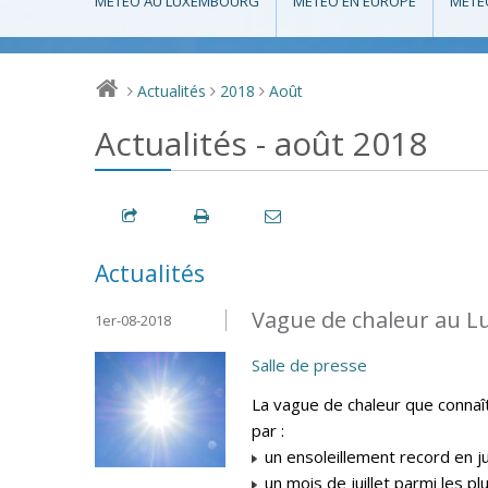
MÉTÉO AU LUXEMBOURG
MÉTÉO EN EUROPE
MÉTÉ
Actualités
2018
Août
>
>
>
Actualités - août 2018
Actualités
Vague de chaleur au L
1er-08-2018
Salle de presse
La vague de chaleur que connaî
par :
un ensoleillement record en ju
un mois de juillet parmi les p