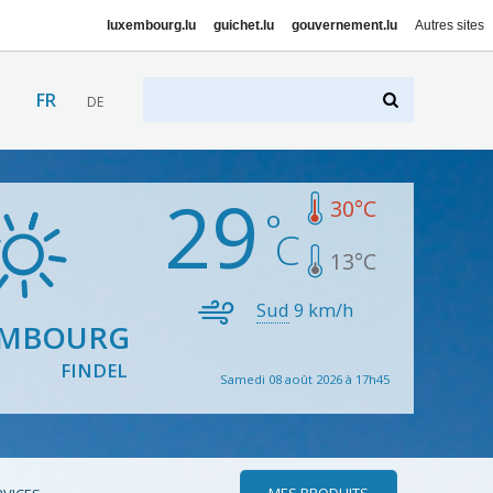
luxembourg.lu
guichet.lu
gouvernement.lu
Autres sites
FR
DE
29
30
°C
13
°C
Sud
9
km/h
EMBOURG
FINDEL
Samedi 08 août 2026 à 17h45
MES PRODUITS