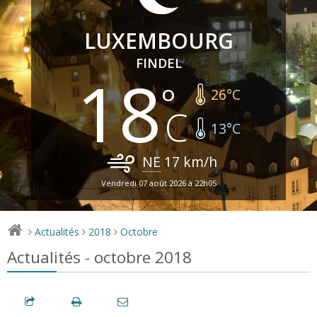
LUXEMBOURG
FINDEL
18
26
°C
13
°C
NE
17
km/h
Vendredi 07 août 2026 à 22h05
Actualités
2018
Octobre
>
>
>
Actualités - octobre 2018