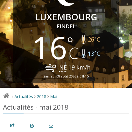
LUXEMBOURG
FINDEL
16
26
°C
13
°C
NE
19
km/h
Samedi 08 août 2026 à 01h15
Actualités
2018
Mai
>
>
>
Actualités - mai 2018