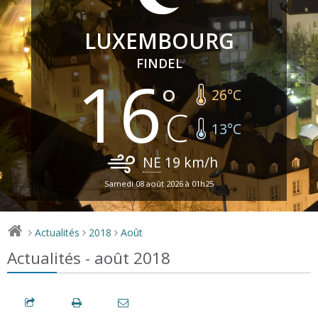
LUXEMBOURG
FINDEL
16
26
°C
13
°C
NE
19
km/h
Samedi 08 août 2026 à 01h25
Actualités
2018
Août
>
>
>
Actualités - août 2018