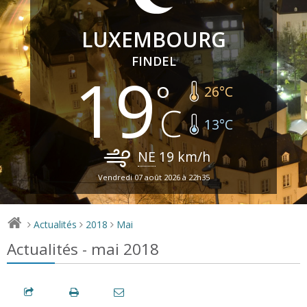
LUXEMBOURG
FINDEL
19
26
°C
13
°C
NE
19
km/h
Vendredi 07 août 2026 à 22h35
Actualités
2018
Mai
>
>
>
Actualités - mai 2018