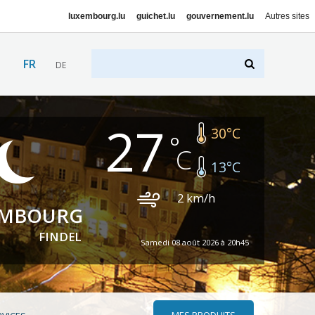
luxembourg.lu
guichet.lu
gouvernement.lu
Autres sites
FR
DE
27
30
°C
13
°C
2
km/h
EMBOURG
FINDEL
Samedi 08 août 2026 à 20h45
MES PRODUITS