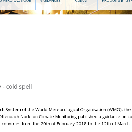
O AÉRONAUTIQUE
VIGILANCES
CLIMAT
PRODUITS ET SE
- cold spell
tch System of the World Meteorological Organisation (WMO), the
Offenbach Node on Climate Monitoring published a guidance on co
n countries from the 20th of February 2018 to the 12th of March